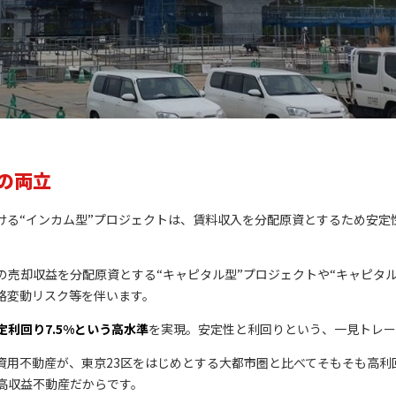
の両立
ける“インカム型”プロジェクトは、賃料収入を分配原資とするため安定
売却収益を分配原資とする“キャピタル型”プロジェクトや“キャピタル
格変動リスク等を伴います。
利回り7.5%という高水準
を実現。安定性と利回りという、一見トレー
資用不動産が、東京23区をはじめとする大都市圏と比べてそもそも高利
高収益不動産だからです。