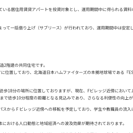
ている居住用賃貸アパートを投資対象とし、運用期間中に得られる賃料
よって一括借り上げ（サブリース）が行われており、運用期間中は安定
木造2階建の共同住宅です。
置しており、北海道日本ハムファイターズの本拠地球場である『ESCON 
徒歩18分の場所に位置しておりますが、現在、Fビレッジ近傍においてJ
新駅まで徒歩10分程度の距離となる見込みであり、さらなる利便性の向上
パスから F ビレッジ近傍への移転を予定しており、学生や教職員の流
体における人口動態と地域経済への波及効果が期待されております。