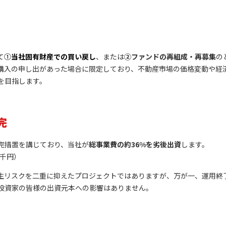
て
①
当社固有財産での買い戻し
、または
②ファンドの再組成・再募集
の
購入の申し出があった場合に限定しており、不動産市場の価格変動や経
を目指します。
完
完措置を講じており、当社が
総事業費の約36%を劣後出資
します。
0千円）
生リスクを二重に抑えたプロジェクトではありますが、万が一、運用終
投資家の皆様の出資元本への影響はありません。