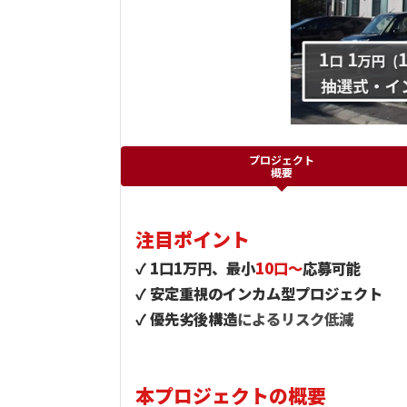
プロジェクト
概要
注目ポイント
✓ 1口1万円、最小
10口～
応募可能
✓ 安定重視のインカム型プロジェクト
✓ 優先劣後構造
によるリスク低減
本プロジェクトの概要