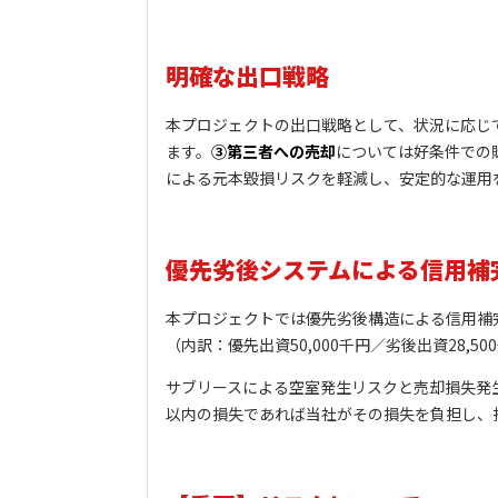
明確な出口戦略
本プロジェクトの出口戦略として、状況に応じ
ます。
③第三者への売却
については好条件での
による元本毀損リスクを軽減し、安定的な運用
優先劣後システムによる信用補
本プロジェクトでは優先劣後構造による信用補
（内訳：優先出資50,000千円／劣後出資28,50
サブリースによる空室発生リスクと売却損失発
以内の損失であれば当社がその損失を負担し、